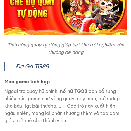
Tính năng quay tự động giúp bet thủ trải nghiệm săn
thưởng dễ dàng
Đá Gà TG88
Mini game tích hợp
Ngoài trò quay hũ chính,
nổ hũ TG88
còn bổ sung
nhiều mini game như vòng quay may mắn, mở rương
kho báu, lật bài thưởng,… … Các trò này xuất hiện
ngẫu nhiên, mang lại phần thưởng thêm và tạo cảm
giác mới mẻ cho thành viên.