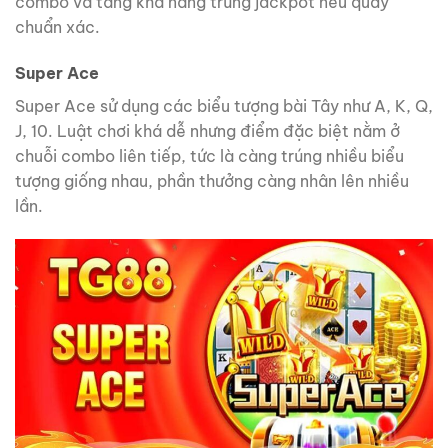
combo và tăng khả năng trúng jackpot nếu quay
chuẩn xác.
Super Ace
Super Ace sử dụng các biểu tượng bài Tây như A, K, Q,
J, 10. Luật chơi khá dễ nhưng điểm đặc biệt nằm ở
chuỗi combo liên tiếp, tức là càng trúng nhiều biểu
tượng giống nhau, phần thưởng càng nhân lên nhiều
lần.