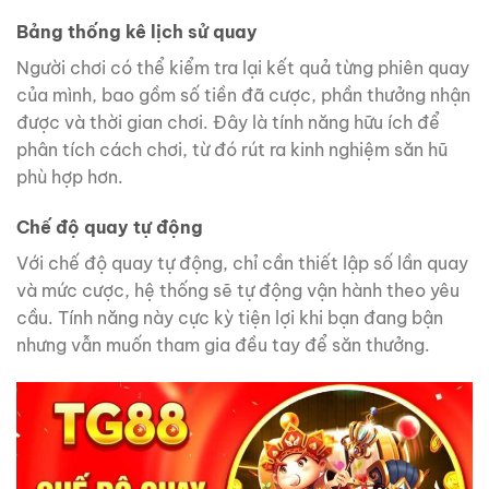
Bảng thống kê lịch sử quay
Người chơi có thể kiểm tra lại kết quả từng phiên quay
của mình, bao gồm số tiền đã cược, phần thưởng nhận
được và thời gian chơi. Đây là tính năng hữu ích để
phân tích cách chơi, từ đó rút ra kinh nghiệm săn hũ
phù hợp hơn.
Chế độ quay tự động
Với chế độ quay tự động, chỉ cần thiết lập số lần quay
và mức cược, hệ thống sẽ tự động vận hành theo yêu
cầu. Tính năng này cực kỳ tiện lợi khi bạn đang bận
nhưng vẫn muốn tham gia đều tay để săn thưởng.