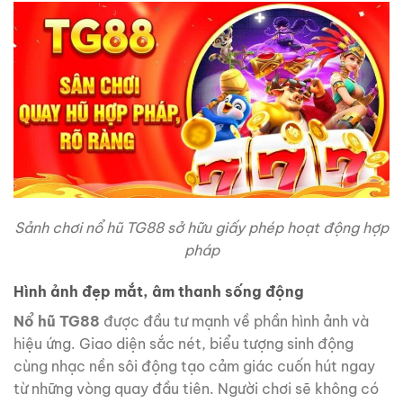
Sảnh chơi nổ hũ TG88 sở hữu giấy phép hoạt động hợp
pháp
Hình ảnh đẹp mắt, âm thanh sống động
Nổ hũ TG88
được đầu tư mạnh về phần hình ảnh và
hiệu ứng. Giao diện sắc nét, biểu tượng sinh động
cùng nhạc nền sôi động tạo cảm giác cuốn hút ngay
từ những vòng quay đầu tiên. Người chơi sẽ không có