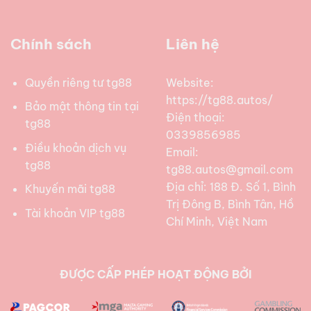
Chính sách
Liên hệ
Quyền riêng tư tg88
Website:
https://tg88.autos/
Bảo mật thông tin tại
Điện thoại:
tg88
0339856985
Điều khoản dịch vụ
Email:
tg88
tg88.autos@gmail.com
Địa chỉ: 188 Đ. Số 1, Bình
Khuyến mãi tg88
Trị Đông B, Bình Tân, Hồ
Tài khoản VIP tg88
Chí Minh, Việt Nam
ĐƯỢC CẤP PHÉP HOẠT ĐỘNG BỞI